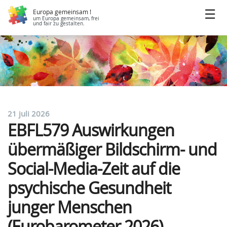
Europa gemeinsam !
um Europa gemeinsam, frei
und fair zu gestalten.
21 juli 2026
EBFL579 Auswirkungen
übermäßiger Bildschirm- und
Social-Media-Zeit auf die
psychische Gesundheit
junger Menschen
(Eurobarometer 2026)