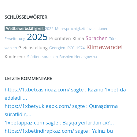
SCHLÜSSELWÖRTER
Wettbewerbsfähigkeit
2022
Mehrsprachigkeit
Investitionen
2025
Sprachen
Prioritäten
Klima
Erweiterung
Türkei
Klimawandel
Gleichstellung
wahlen
Georgien
IPCC
1974
Konferenz
Städten
sprachen
Bosnien-Herzegowina
LETZTE KOMMENTARE
https://1xbetcasinoaz.com/ sagte : Kazino 1xbet-də
ədalətli ...
https://1xbetyukleapk.com/ sagte : Quraşdırma
sürətlidir,...
1xbetappaz.com sagte : Başqa yerlərdən ск?...
https://1xbetindirapkaz.com/ sagte : Yalnız bu