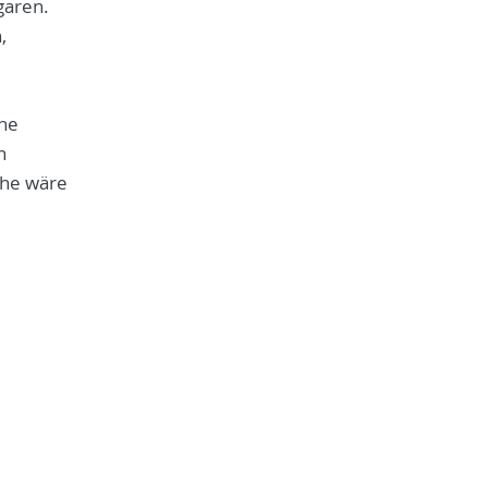
garen.
,
ine
n
che wäre