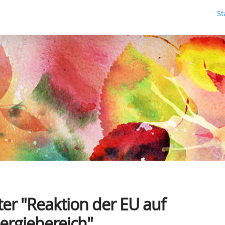
St
er "Reaktion der EU auf
rgiebereich".