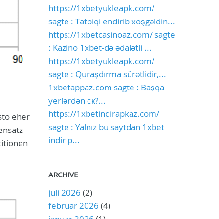
https://1xbetyukleapk.com/
sagte : Tətbiqi endirib xoşgəldin...
https://1xbetcasinoaz.com/ sagte
: Kazino 1xbet-də ədalətli ...
https://1xbetyukleapk.com/
sagte : Quraşdırma sürətlidir,...
1xbetappaz.com sagte : Başqa
yerlərdən ск?...
https://1xbetindirapkaz.com/
sto eher
sagte : Yalnız bu saytdan 1xbet
ensatz
indir p...
titionen
ARCHIVE
juli 2026
(2)
februar 2026
(4)
januar 2026
(1)