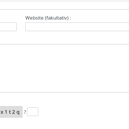
Website (fakultativ) :
rx1t2q
?