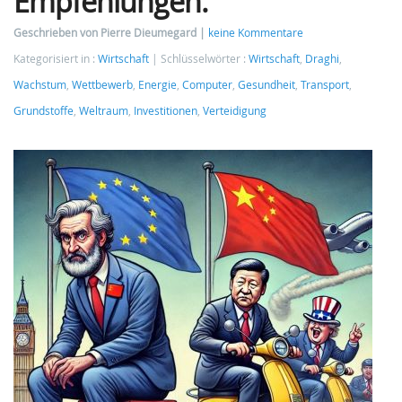
Empfehlungen.
Geschrieben von Pierre Dieumegard
keine Kommentare
Kategorisiert in :
Wirtschaft
Schlüsselwörter :
Wirtschaft
,
Draghi
,
Wachstum
,
Wettbewerb
,
Energie
,
Computer
,
Gesundheit
,
Transport
,
Grundstoffe
,
Weltraum
,
Investitionen
,
Verteidigung