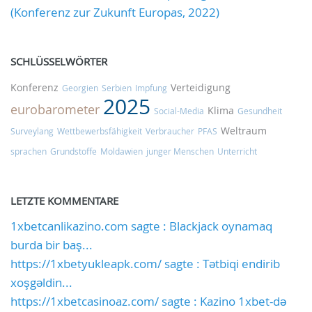
(Konferenz zur Zukunft Europas, 2022)
SCHLÜSSELWÖRTER
Konferenz
Verteidigung
Georgien
Serbien
Impfung
2025
eurobarometer
Klima
Social-Media
Gesundheit
Weltraum
Surveylang
Wettbewerbsfähigkeit
Verbraucher
PFAS
sprachen
Grundstoffe
Moldawien
junger Menschen
Unterricht
LETZTE KOMMENTARE
1xbetcanlikazino.com sagte : Blackjack oynamaq
burda bir baş...
https://1xbetyukleapk.com/ sagte : Tətbiqi endirib
xoşgəldin...
https://1xbetcasinoaz.com/ sagte : Kazino 1xbet-də