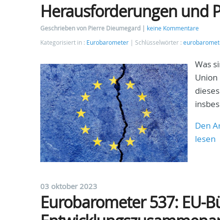
Herausforderungen und Pr
Geschrieben von Pierre Dieumegard
keine Kommentare
Kategorisiert in :
Eurobarometer
Schlüsselwörter :
eurobaromet
Was si
Union 
dieses
insbe
Den Ar
lesen
03 oktober 2023
Eurobarometer 537: EU-B