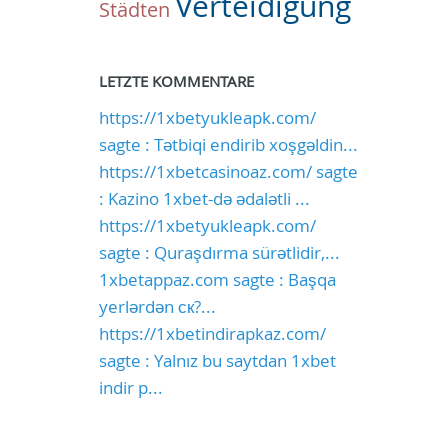
Verteidigung
Städten
LETZTE KOMMENTARE
https://1xbetyukleapk.com/
sagte : Tətbiqi endirib xoşgəldin...
https://1xbetcasinoaz.com/ sagte
: Kazino 1xbet-də ədalətli ...
https://1xbetyukleapk.com/
sagte : Quraşdırma sürətlidir,...
1xbetappaz.com sagte : Başqa
yerlərdən ск?...
https://1xbetindirapkaz.com/
sagte : Yalnız bu saytdan 1xbet
indir p...