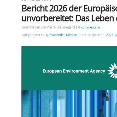
Bericht 2026 der Europäi
unvorbereitet: Das Leben
Geschrieben von Pierre Dieumegard
4 Kommentare
Kategorisiert in :
Klimawandel
,
Medien
Schlüsselwörter :
2026
,
K