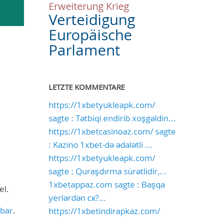
Erweiterung
Krieg
Verteidigung
Europäische
Parlament
LETZTE KOMMENTARE
https://1xbetyukleapk.com/
sagte : Tətbiqi endirib xoşgəldin...
https://1xbetcasinoaz.com/ sagte
: Kazino 1xbet-də ədalətli ...
https://1xbetyukleapk.com/
sagte : Quraşdırma sürətlidir,...
1xbetappaz.com sagte : Başqa
el.
yerlərdən ск?...
gbar
.
https://1xbetindirapkaz.com/